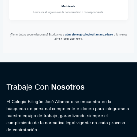
Matrícula
Formalice el ingreso con la documentación correspondiente.
¿Tiene dudas sobre el proceso? Escríbanos a
admisiones@colegioallamano.edu.co
o llámenos
al
+57 (601) 260-7911
.
Trabaje Con
Nosotros
El Colegio Bilingüe José Allamano se encuentra en la
búsqueda de personal competente e idóneo para integrarse a
nuestro equipo de trabajo, garantizando siempre el
cumplimiento de la normativa legal vigente en cada proceso
de contratación.