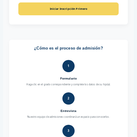
Iniciar Inscripción Primero
¿Cómo es el proceso de admisión?
1
Formulario
Haga clic en el grado correspondiente y complete los datos de su hijo(a).
2
Entrevista
Nuestro equipo de admisiones coordinará un espacio para conocerlos.
3