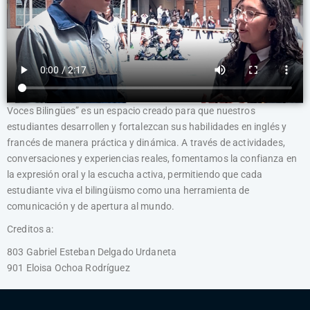
Voces Bilingües” es un espacio creado para que nuestros
estudiantes desarrollen y fortalezcan sus habilidades en inglés y
francés de manera práctica y dinámica. A través de actividades,
conversaciones y experiencias reales, fomentamos la confianza en
la expresión oral y la escucha activa, permitiendo que cada
estudiante viva el bilingüismo como una herramienta de
comunicación y de apertura al mundo.
Creditos a:
803 Gabriel Esteban Delgado Urdaneta
901 Eloisa Ochoa Rodríguez