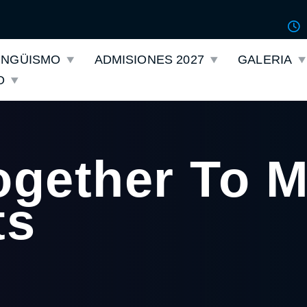
LINGÜISMO
ADMISIONES 2027
GALERIA
O
ogether To 
ts