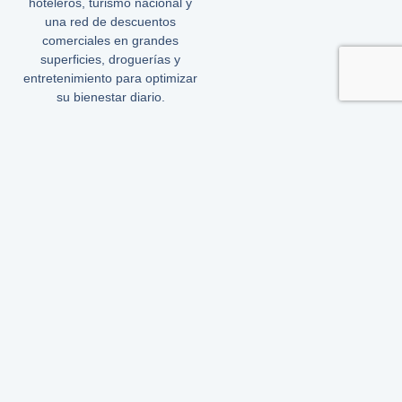
hoteleros, turismo nacional y
una red de descuentos
comerciales en grandes
superficies, droguerías y
entretenimiento para optimizar
su bienestar diario.
Construyendo un entorno más saludable para tu desarrollo
integral
"EXCELENCIA ACADÉMICA Y RESPETO POR LAS
PERSONAS Y LAS CULTURAS"